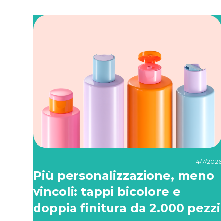
14/7/202
Più personalizzazione, meno
vincoli: tappi bicolore e
doppia finitura da 2.000 pezzi