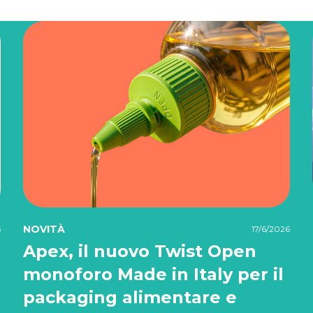
NOVITÀ
6
17/6/2026
Apex, il nuovo Twist Open
monoforo Made in Italy per il
packaging alimentare e