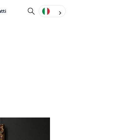
tti
026!
Parigi il 5 e 6