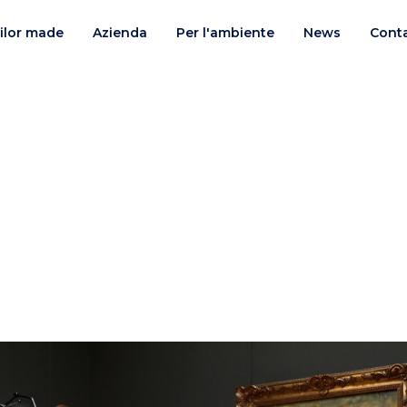
ilor made
Azienda
Per l'ambiente
News
Conta
oplastic al PCD Parigi 2
il mondo beauty e personal care: appuntamento a 
febbraio