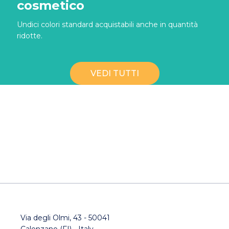
cosmetico
Undici colori standard acquistabili anche in quantità
ridotte.
VEDI TUTTI
Via degli Olmi, 43 - 50041