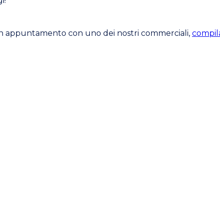
i!
 un appuntamento con uno dei nostri commerciali,
compila
Leggi anche