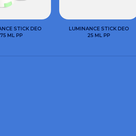
ANCE STICK DEO
LUMINANCE STICK DEO
75 ML PP
25 ML PP
DESIDERI INFORMAZIONI E PREVENTIVI?
la il form e sapremo ai