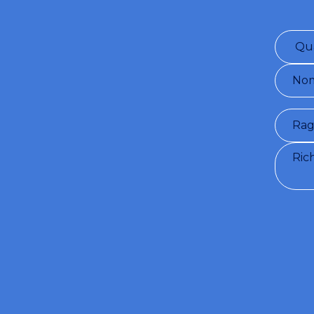
Condizio
provvederà
mezzo e-m
SENSI DEL
Accon
Desid