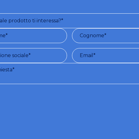
ni e termini di utilizzo del servizio:
Con la registrazione a questo sito, Vi
 gratuitamente a inviare, su espressa richiesta dell'utente, una serie di inform
ail) inerenti la materia indicata dall'utente. (TRATTAMENTO DATI PERSONA
 D.L. N.196/03 E GDPR 679/2016 - vedi
Privacy Policy
)
sento al trattamento dei miei dati personali.*
ero ricevere la newsletter.