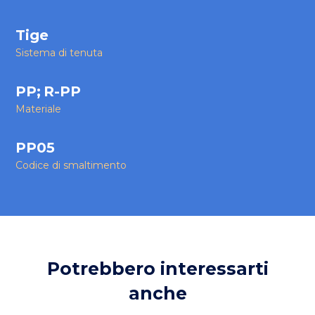
Tige
Sistema di tenuta
PP
;
R-PP
Materiale
PP05
Codice di smaltimento
Potrebbero interessarti
anche